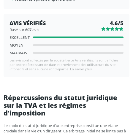
AVIS VÉRIFIÉS
4.6/5
Basé sur
607
avis
EXCELLENT
MOYEN
MAUVAIS
Les avis sont collectés par la société tierce Avis vérifiés. Ils sont affichés
par ordre décroissant de date et proviennent des utilisateurs du site
infonet.fr et sans aucune contrepartie. En savoir plus.
Répercussions du statut juridique
sur la TVA et les régimes
d’imposition
Le choix du statut juridique d’une entreprise constitue une étape
cruciale dans la vie d’un dirigeant. Ce arbitrage initial ne se limite pas à