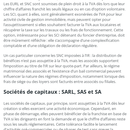
Les EURL et SNC sont soumises de plein droit à la TVA dès lors que leur
chiffre d’affaires franchit les seuils légaux ou en cas d’option volontaire.
Les SCI, quant à elles, sont généralement exonérées de TVA pour leur
activité civile de gestion immobilière, mais peuvent opter pour
l’assujettissement si elles souhaitent facturer la TVA aux locataires et
récupérer la taxe sur les travaux ou les frais de fonctionnement. Cette
option, intéressante pour les SCI détenant du foncier d’entreprise, doit
être mûrement réfléchie : elle s’accompagne d’une complexification
comptable et d’une obligation de déclaration régulière.
Un cas particulier concerne les SNC imposées à l’IR : la distribution de
bénéfices n’est pas assujettie à la TVA, mais les associés supportent
l’imposition au titre de l’IR sur leur quote-part. Par ailleurs, le régime
matrimonial des associés et l’existence d’un bail commercial peuvent
influencer la nature des régimes d’imposition, notamment lorsque des
frais de siège ou des loyers sont facturés entre associés ou filiales.
Sociétés de capitaux : SARL, SAS et SA
Les sociétés de capitaux, par principe, sont assujetties à la TVA dès leur
création si elles exercent une activité économique. Cependant, en
phase de démarrage, elles peuvent bénéficier de la franchise en base de
TVA si les dirigeants en font la demande et que le chiffre d’affaires reste
sous les seuils réglementaires. Cette tolérance facilite le lancement
d’activités pré-commerciales ou de phases de test sans grever la