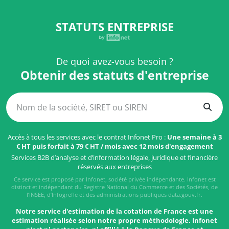
STATUTS ENTREPRISE
De quoi avez-vous besoin ?
Obtenir des statuts d'entreprise
Accès à tous les services avec le contrat Infonet Pro :
Une semaine à 3
€ HT puis forfait à 79 € HT / mois avec 12 mois d'engagement
Services B2B d’analyse et d’information légale, juridique et financière
réservés aux entreprises
Ce service est proposé par Infonet, société privée indépendante. Infonet est
distinct et indépendant du Registre National du Commerce et des Sociétés, de
l’INSEE, d’Infogreffe et des administrations publiques data.gouv.fr.
Notre service d'estimation de la cotation de France est une
estimation réalisée selon notre propre méthodologie. Infonet