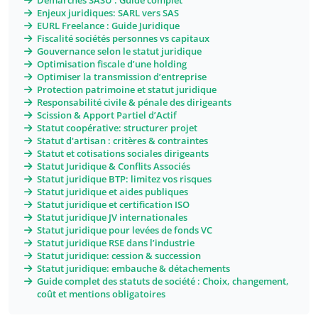
Démarches SASU : Guide complet
Enjeux juridiques: SARL vers SAS
EURL Freelance : Guide Juridique
Fiscalité sociétés personnes vs capitaux
Gouvernance selon le statut juridique
Optimisation fiscale d’une holding
Optimiser la transmission d’entreprise
Protection patrimoine et statut juridique
Responsabilité civile & pénale des dirigeants
Scission & Apport Partiel d’Actif
Statut coopérative: structurer projet
Statut d'artisan : critères & contraintes
Statut et cotisations sociales dirigeants
Statut Juridique & Conflits Associés
Statut juridique BTP: limitez vos risques
Statut juridique et aides publiques
Statut juridique et certification ISO
Statut juridique JV internationales
Statut juridique pour levées de fonds VC
Statut juridique RSE dans l’industrie
Statut juridique: cession & succession
Statut juridique: embauche & détachements
Guide complet des statuts de société : Choix, changement,
coût et mentions obligatoires