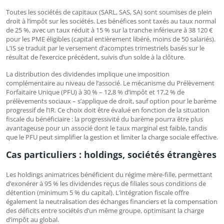
Toutes les sociétés de capitaux (SARL, SAS, SA) sont soumises de plein
droit à l’impôt sur les sociétés. Les bénéfices sont taxés au taux normal
de 25 %, avec un taux réduit à 15 % sur la tranche inférieure à 38 120 €
pour les PME éligibles (capital entièrement libéré, moins de 50 salariés).
L’IS se traduit par le versement d’acomptes trimestriels basés sur le
résultat de l’exercice précédent, suivis d’un solde à la clôture.
La distribution des dividendes implique une imposition
complémentaire au niveau de l’associé. Le mécanisme du Prélèvement
Forfaitaire Unique (PFU) à 30 % – 12,8 % d’impôt et 17,2 % de
prélèvements sociaux – s’applique de droit, sauf option pour le barème
progressif de l’IR. Ce choix doit être évalué en fonction de la situation
fiscale du bénéficiaire : la progressivité du barème pourra être plus
avantageuse pour un associé dont le taux marginal est faible, tandis
que le PFU peut simplifier la gestion et limiter la charge sociale effective.
Cas particuliers : holdings, sociétés étrangères
Les holdings animatrices bénéficient du régime mère-fille, permettant
d’exonérer à 95 % les dividendes reçus de filiales sous conditions de
détention (minimum 5 % du capital). L’intégration fiscale offre
également la neutralisation des échanges financiers et la compensation
des déficits entre sociétés d’un même groupe, optimisant la charge
d’impôt au global.