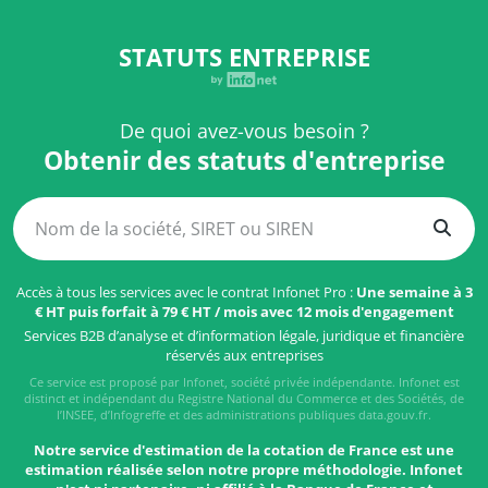
STATUTS ENTREPRISE
De quoi avez-vous besoin ?
Obtenir des statuts d'entreprise
Accès à tous les services avec le contrat Infonet Pro :
Une semaine à 3
€ HT puis forfait à 79 € HT / mois avec 12 mois d'engagement
Services B2B d’analyse et d’information légale, juridique et financière
réservés aux entreprises
Ce service est proposé par Infonet, société privée indépendante. Infonet est
distinct et indépendant du Registre National du Commerce et des Sociétés, de
l’INSEE, d’Infogreffe et des administrations publiques data.gouv.fr.
Notre service d'estimation de la cotation de France est une
estimation réalisée selon notre propre méthodologie. Infonet