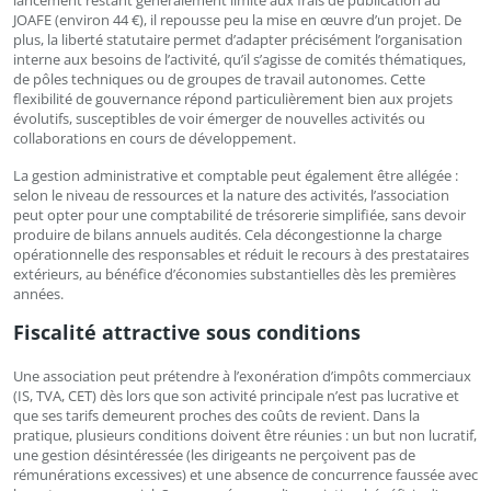
lancement restant généralement limité aux frais de publication au
JOAFE (environ 44 €), il repousse peu la mise en œuvre d’un projet. De
plus, la liberté statutaire permet d’adapter précisément l’organisation
interne aux besoins de l’activité, qu’il s’agisse de comités thématiques,
de pôles techniques ou de groupes de travail autonomes. Cette
flexibilité de gouvernance répond particulièrement bien aux projets
évolutifs, susceptibles de voir émerger de nouvelles activités ou
collaborations en cours de développement.
La gestion administrative et comptable peut également être allégée :
selon le niveau de ressources et la nature des activités, l’association
peut opter pour une comptabilité de trésorerie simplifiée, sans devoir
produire de bilans annuels audités. Cela décongestionne la charge
opérationnelle des responsables et réduit le recours à des prestataires
extérieurs, au bénéfice d’économies substantielles dès les premières
années.
Fiscalité attractive sous conditions
Une association peut prétendre à l’exonération d’impôts commerciaux
(IS, TVA, CET) dès lors que son activité principale n’est pas lucrative et
que ses tarifs demeurent proches des coûts de revient. Dans la
pratique, plusieurs conditions doivent être réunies : un but non lucratif,
une gestion désintéressée (les dirigeants ne perçoivent pas de
rémunérations excessives) et une absence de concurrence faussée avec