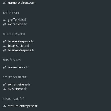
numero-siren.com
EXTRAIT KBIS
greffe-kbis.fr
extraitkbis.fr
BILAN FINANCIER
bilanentreprise.fr
bilan-societe.fr
bilan-entreprise.fr
NUMÉRO RCS
numero-rcs.fr
SITUATION SIRENE
extrait-sirene.fr
avis-sirene.fr
STATUT SOCIÉTÉ
statuts-entreprise.fr