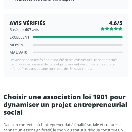
AVIS VÉRIFIÉS
4.6/5
Basé sur
607
avis
EXCELLENT
MOYEN
MAUVAIS
Les avis sont collectés par la société tierce Avis vérifiés. Ils sont affichés
par ordre décroissant de date et proviennent des utilisateurs du site
infonet.fr et sans aucune contrepartie. En savoir plus.
Choisir une association loi 1901 pour
dynamiser un projet entrepreneurial
social
Dans un contexte où l’entrepreneuriat à finalité sociale et culturelle
connaît un essor significatif, le choix du statut juridique constitue un