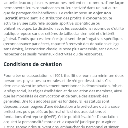
laquelle deux ou plusieurs personnes mettent en commun, d’une façon
permanente, leurs connaissances ou leur activité dans un but autre
que de partager des bénéfices ». Ce cadre impose un
objet non
lucratif
, interdisant la distribution des profits. Il concerne toute
activité à visée culturelle, sociale, sportive, scientifique ou
philanthropique. La distinction avec les associations reconnues d’utilité
publique repose sur des critères de taille, d’ancienneté et d’intérêt
général. Tandis que ces dernières jouissent de prérogatives spécifiques
(reconnaissance par décret, capacité à recevoir des donations et legs
sans droits), l’association classique reste plus accessible, sans devoir
respecter des seuils minimaux d’activités ou de ressources.
Conditions de création
Pour créer une association loi 1901, il suffit de réunir au minimum deux
personnes, physiques ou morales, et de rédiger des statuts. Ces
derniers doivent impérativement mentionner la dénomination, l’objet,
le siège social, les règles d’adhésion et de radiation des membres, ainsi
que les modalités de convocation et de tenue des assemblées
générales. Une fois adoptés par les fondateurs, les statuts sont
déposés, accompagnés d’une déclaration à la préfecture ou à la sous-
préfecture, puis publiés au Journal officiel des associations et
fondations d’entreprise (JOAFE). Cette publicité validée, l’association
acquiert la personnalité morale et la capacité juridique pour agir en
justice, recevoir des subventions, embaucher du personnel et signer