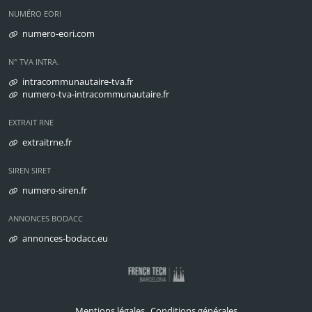
NUMÉRO EORI
numero-eori.com
N° TVA INTRA.
intracommunautaire-tva.fr
numero-tva-intracommunautaire.fr
EXTRAIT RNE
extraitrne.fr
SIREN SIRET
numero-siren.fr
ANNONCES BODACC
annonces-bodacc.eu
Mentions légales
Conditions générales