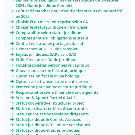
Les Mentions Obligatoires dans les Statuts de Société en
2024 : Guide Juridique Complet
Coût et démarches pour modifier les statuts d’une société
en 2025
Choisir EI ou micro-entreprise selon CA
Choisir le statut juridique en franchise
Comptabilité selon statut juridique
Comptes annuels : obligations et statut
Contrat et statut en portage salarial
Démarches SASU : Guide complet
Enjeux juridiques: SARL vers SAS
EURL Freelance : Guide Juridique
Fiscalité sociétés personnes vs capitaux
Gouvernance selon le statut juridique
Optimisation fiscale d’une holding
Optimiser la transmission d’entreprise
Protection patrimoine et statut juridique
Responsabilité civile & pénale des dirigeants
Scission & Apport Partiel d’Actif
Statut coopérative: structurer projet
Statut d'artisan : critères & contraintes
Statut et cotisations sociales dirigeants
Statut Juridique & Conflits Associés
Statut juridique BTP: limitez vos risques
Statut juridique et aides publiques