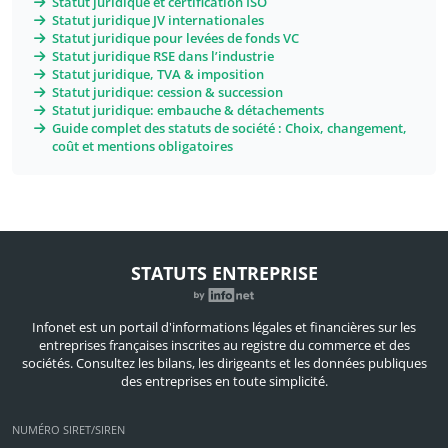
Statut juridique et certification ISO
Statut juridique JV internationales
Statut juridique pour levées de fonds VC
Statut juridique RSE dans l’industrie
Statut juridique, TVA & imposition
Statut juridique: cession & succession
Statut juridique: embauche & détachements
Guide complet des statuts de société : Choix, changement,
coût et mentions obligatoires
STATUTS ENTREPRISE
Infonet est un portail d'informations légales et financières sur les
entreprises françaises inscrites au registre du commerce et des
sociétés. Consultez les bilans, les dirigeants et les données publiques
des entreprises en toute simplicité.
NUMÉRO SIRET/SIREN