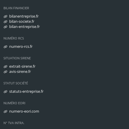
BILAN FINANCIER
bilanentreprise.fr
bilan-societe.fr
bilan-entreprise.fr
NUMÉRO RCS
numero-rcs.fr
SITUATION SIRENE
extrait-sirene.fr
avis-sirene.fr
STATUT SOCIÉTÉ
statuts-entreprise.fr
NUMÉRO EORI
numero-eori.com
N° TVA INTRA.