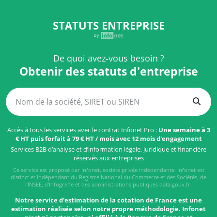
STATUTS ENTREPRISE
De quoi avez-vous besoin ?
Obtenir des statuts d'entreprise
Accès à tous les services avec le contrat Infonet Pro :
Une semaine à 3
€ HT puis forfait à 79 € HT / mois avec 12 mois d'engagement
Services B2B d’analyse et d’information légale, juridique et financière
réservés aux entreprises
Ce service est proposé par Infonet, société privée indépendante. Infonet est
distinct et indépendant du Registre National du Commerce et des Sociétés, de
l’INSEE, d’Infogreffe et des administrations publiques data.gouv.fr.
Notre service d'estimation de la cotation de France est une
estimation réalisée selon notre propre méthodologie. Infonet