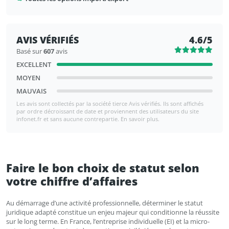
AVIS VÉRIFIÉS
4.6/5
Basé sur
607
avis
EXCELLENT
MOYEN
MAUVAIS
Les avis sont collectés par la société tierce Avis vérifiés. Ils sont affichés
par ordre décroissant de date et proviennent des utilisateurs du site
infonet.fr et sans aucune contrepartie. En savoir plus.
Faire le bon choix de statut selon
votre chiffre d’affaires
Au démarrage d’une activité professionnelle, déterminer le statut
juridique adapté constitue un enjeu majeur qui conditionne la réussite
sur le long terme. En France, l’entreprise individuelle (EI) et la micro-