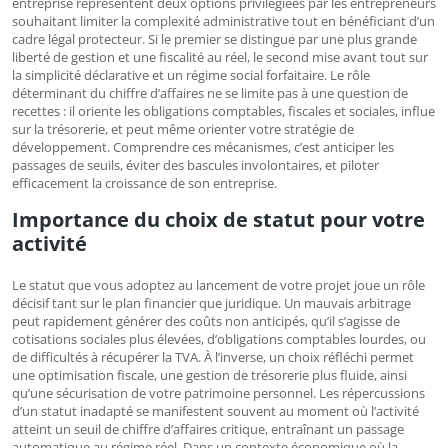
entreprise représentent deux options privilégiées par les entrepreneurs
souhaitant limiter la complexité administrative tout en bénéficiant d’un
cadre légal protecteur. Si le premier se distingue par une plus grande
liberté de gestion et une fiscalité au réel, le second mise avant tout sur
la simplicité déclarative et un régime social forfaitaire. Le rôle
déterminant du chiffre d’affaires ne se limite pas à une question de
recettes : il oriente les obligations comptables, fiscales et sociales, influe
sur la trésorerie, et peut même orienter votre stratégie de
développement. Comprendre ces mécanismes, c’est anticiper les
passages de seuils, éviter des bascules involontaires, et piloter
efficacement la croissance de son entreprise.
Importance du choix de statut pour votre
activité
Le statut que vous adoptez au lancement de votre projet joue un rôle
décisif tant sur le plan financier que juridique. Un mauvais arbitrage
peut rapidement générer des coûts non anticipés, qu’il s’agisse de
cotisations sociales plus élevées, d’obligations comptables lourdes, ou
de difficultés à récupérer la TVA. À l’inverse, un choix réfléchi permet
une optimisation fiscale, une gestion de trésorerie plus fluide, ainsi
qu’une sécurisation de votre patrimoine personnel. Les répercussions
d’un statut inadapté se manifestent souvent au moment où l’activité
atteint un seuil de chiffre d’affaires critique, entraînant un passage
automatique au régime réel. Dans un contexte économique où la