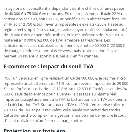
Imaginons un consultant indépendant dont le chiffre d’affaires passe
de 40 000 € à 75 000 € en deux ans. En micro-entreprise, il paie 22 % de
cotisations sociales, soit 8 800 €, et bénéficie d’un abattement fiscal de
34 %, soit 12 750 €. Son revenu imposable s’élève à 27 250 €. Passé au
régime réel simplifié, ses charges réelles (loyer, matériel, déplacements)
de 15 000 € deviennent déductibles, et la récupération de TVA sur un
matériel à 10 000 € (€2 000 de TVA) améliore sa trésorerie. Les
cotisations sociales calculées sur un bénéfice net de 60 000 € (22 000 €
de charges déduites) sont plus élevées, mais l’optimisation fiscale
permet un revenu disponible supérieur en fin d’année.
E-commerce : impact du seuil TVA
Pour un vendeur en ligne réalisant un CA de 100 000 €, le régime micro
représente un abattement de 71 %, soit un revenu imposable de 29 000
€ et un forfait de cotisations à 12,8 %, soit 12 800 €. En dépassant les 94
300 € (seuil de tolérance pour la vente), le passage au régime réel
implique l’assujettissement à la TVA, la facturation de la TVA aux clients,
et la déclaration CA3. Sur un taux de TVA de 20 %, l’entreprise collecte
20 000 € de TVA et peut récupérer celle payée sur l’achat des stocks.
Cette démarche complexifie la gestion, mais permet de réduire le coût
d’achat unitaire et d’améliorer la marge nette.
Projection sur trois ans