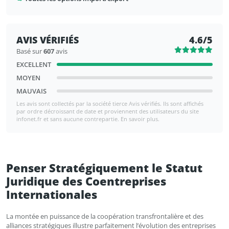
AVIS VÉRIFIÉS
4.6/5
Basé sur
607
avis
EXCELLENT
MOYEN
MAUVAIS
Les avis sont collectés par la société tierce Avis vérifiés. Ils sont affichés
par ordre décroissant de date et proviennent des utilisateurs du site
infonet.fr et sans aucune contrepartie. En savoir plus.
Penser Stratégiquement le Statut
Juridique des Coentreprises
Internationales
La montée en puissance de la coopération transfrontalière et des
alliances stratégiques illustre parfaitement l’évolution des entreprises