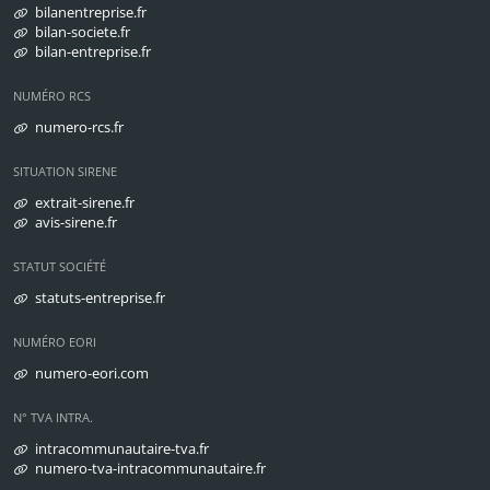
bilanentreprise.fr
bilan-societe.fr
bilan-entreprise.fr
NUMÉRO RCS
numero-rcs.fr
SITUATION SIRENE
extrait-sirene.fr
avis-sirene.fr
STATUT SOCIÉTÉ
statuts-entreprise.fr
NUMÉRO EORI
numero-eori.com
N° TVA INTRA.
intracommunautaire-tva.fr
numero-tva-intracommunautaire.fr