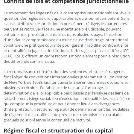
Conflits de lois et compétence juridictionnelle
Le traitement des litiges nés de la coentreprise internationale soulève la
question des règles de droit applicables et du tribunal compétent. Sans
clause attributive de juridiction expressément rédigée, les partenaires
peuvent se retrouver face à une incertitude préjudiciable, pouvant
entraîner des procédures parallèles dans plusieurs pays. L’insertion
d’une clause compromissoire ou d’une clause d’arbitrage international
constitue une pratique courante pour garantir rapidité, confidentialité
et neutralité du juge. Les institutions d’arbitrage les plus sollicitées (ICC,
LCIA, ICSID) offrent un cadre reconnu mondialement pour la résolution
des différends commerciaux.
La reconnaissance et l’exécution des sentences arbitrales étrangères
font l’objet de conventions internationales (notamment la Convention
de New York de 1958), facilitant ainsi la mise en œuvre des décisions sur
plusieurs territoires. En l’absence de recours à l’arbitrage, la
détermination de la loi applicable peut passer par l’analyse des liens de
rattachement (siège social, lieu d’exécution, nationalité des associés), ce
qui complique la procédure et peut donner lieu à des divergences
d’interprétation. Il est donc impératif de définir en amont les modalités
de règlement des conflits et de prévoir des mécanismes d’escalade
graduels pour préserver la continuité de l’activité.
Régime fiscal et structuration du capital