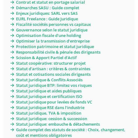
Contrat et statut en portage salarial
Démarches SASU : Guide complet
Enjeux juridiques: SARL vers SAS
EURL Freelance : Guide Juridique
Fiscalité sociétés personnes vs capitaux
Gouvernance selon le statut juridique
Optimisation fiscale d’une holding
Optimiser la transmission d’entreprise
Protection patrimoine et statut juridique
Responsabilité civile & pénale des dirigeants
Scission & Apport Partiel d’Actif
Statut coopérative: structurer projet
Statut d'artisan : critères & contraintes
Statut et cotisations sociales dirigeants
Statut Juridique & Conflits Associés
Statut juridique BTP: limitez vos risques
Statut juridique et aides publiques
Statut juridique et certification ISO
Statut juridique pour levées de fonds VC
Statut juridique RSE dans l’industrie
Statut juridique, TVA & imposition
Statut juridique: cession & succession
Statut juridique: embauche & détachements
Guide complet des statuts de société : Choix, changement,
coût et mentions obligatoires