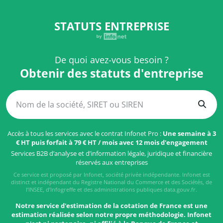
STATUTS ENTREPRISE
De quoi avez-vous besoin ?
Obtenir des statuts d'entreprise
Accès à tous les services avec le contrat Infonet Pro :
Une semaine à 3
€ HT puis forfait à 79 € HT / mois avec 12 mois d'engagement
Services B2B d’analyse et d’information légale, juridique et financière
réservés aux entreprises
Ce service est proposé par Infonet, société privée indépendante. Infonet est
distinct et indépendant du Registre National du Commerce et des Sociétés, de
l’INSEE, d’Infogreffe et des administrations publiques data.gouv.fr.
Notre service d'estimation de la cotation de France est une
estimation réalisée selon notre propre méthodologie. Infonet